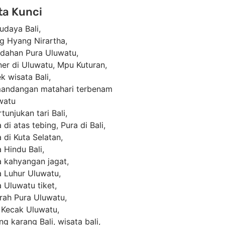
ta Kunci
udaya Bali
,
g Hyang Nirartha
,
ndahan Pura Uluwatu
,
ner di Uluwatu
,
Mpu Kuturan
,
k wisata Bali
,
andangan matahari terbenam
watu
tunjukan tari Bali
,
 di atas tebing
,
Pura di Bali
,
 di Kuta Selatan
,
 Hindu Bali
,
a kahyangan jagat
,
a Luhur Uluwatu
,
 Uluwatu tiket
,
arah Pura Uluwatu
,
i Kecak Uluwatu
,
ng karang Bali
,
wisata bali
,