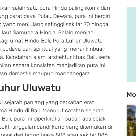
an salah satu pura Hindu paling ikonik dan
jung barat daya Pulau Dewata, pura ini berdiri
g yang menjulang setinggi sekitar 70 hingga
 laut Samudera Hindia. Selain menjadi
bagi umat Hindu Bali, Pura Luhur Uluwatu
 budaya dan spiritual yang menarik ribuan
 Keindahan alam, arsitektur khas Bali, serta
lankan secara konsisten menjadikan pura ini
tawan domestik maupun mancanegara.
Luhur Uluwatu
Mo
i sejarah panjang yang berkaitan erat
 Hindu di Bali. Menurut catatan sejarah
 Bali, pura ini diperkirakan sudah ada sejak
ukti tinggalan candi kuno yang ditemukan di
erasal dari tahun Isaka 808 atau sekitar 886