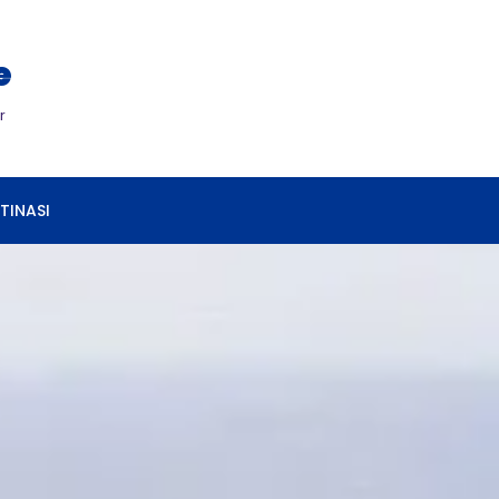
e
r
TINASI