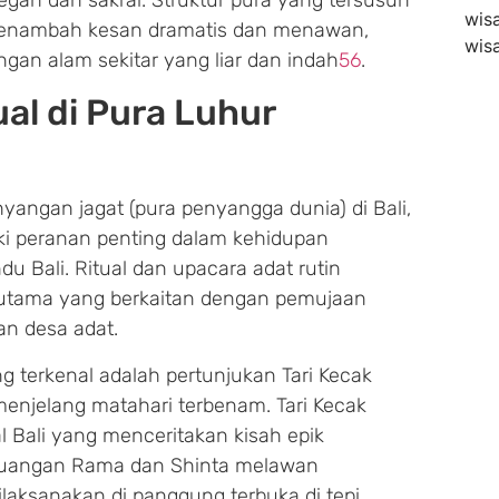
wisa
 menambah kesan dramatis dan menawan,
wisa
gan alam sekitar yang liar dan indah
5
6
.
ual di Pura Luhur
yangan jagat (pura penyangga dunia) di Bali,
ki peranan penting dalam kehidupan
 Bali. Ritual dan upacara adat rutin
terutama yang berkaitan dengan pemujaan
n desa adat.
ing terkenal adalah pertunjukan Tari Kecak
menjelang matahari terbenam. Tari Kecak
l Bali yang menceritakan kisah epik
juangan Rama dan Shinta melawan
ilaksanakan di panggung terbuka di tepi