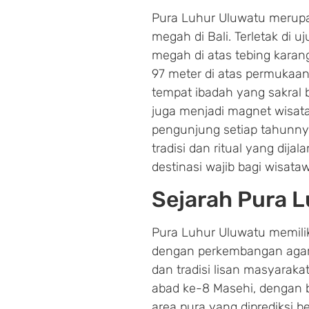
Pura Luhur Uluwatu merupak
megah di Bali. Terletak di u
megah di atas tebing karan
97 meter di atas permukaan
tempat ibadah yang sakral 
juga menjadi magnet wisata
pengunjung setiap tahunnya.
tradisi dan ritual yang dija
destinasi wajib bagi wisa
Sejarah Pura 
Pura Luhur Uluwatu memilik
dengan perkembangan agama
dan tradisi lisan masyarakat
abad ke-8 Masehi, dengan b
area pura yang diprediksi b