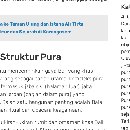
Ka
b
Dan
 ke Taman Ujung dan Istana Air Tirta
kei
ktur dan Sejarah di Karangasem
kuli
obje
pem
 Struktur Pura
Ulu
,
Per
watu mencerminkan gaya Bali yang khas
pura
arang sebagai bahan utama. Kompleks pura
pura
pura
, termasuk jaba sisi (halaman luar), jaba
pur
an jeroan (bagian dalam pura) yang
Pur
. Salah satu bangunan penting adalah Bale
pura
an ritual dan upacara keagamaan.
sej
Tar
n ukiran-ukiran rumit dan ornamen khas Bali
tebi
ah dan sakral. Struktur pura yang tersusun