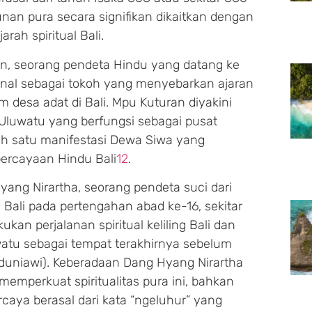
an pura secara signifikan dikaitkan dengan
rah spiritual Bali.
n, seorang pendeta Hindu yang datang ke
ikenal sebagai tokoh yang menyebarkan ajaran
 desa adat di Bali. Mpu Kuturan diyakini
 Uluwatu yang berfungsi sebagai pusat
h satu manifestasi Dewa Siwa yang
percayaan Hindu Bali
1
2
.
ang Nirartha, seorang pendeta suci dari
Bali pada pertengahan abad ke-16, sekitar
kan perjalanan spiritual keliling Bali dan
atu sebagai tempat terakhirnya sebelum
 duniawi). Keberadaan Dang Hyang Nirartha
emperkuat spiritualitas pura ini, bahkan
caya berasal dari kata “ngeluhur” yang