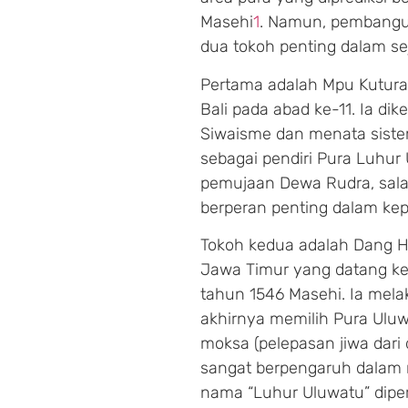
Masehi
1
. Namun, pembangun
dua tokoh penting dalam seja
Pertama adalah Mpu Kutura
Bali pada abad ke-11. Ia d
Siwaisme dan menata sistem
sebagai pendiri Pura Luhur
pemujaan Dewa Rudra, sala
berperan penting dalam ke
Tokoh kedua adalah Dang Hy
Jawa Timur yang datang ke 
tahun 1546 Masehi. Ia melaku
akhirnya memilih Pura Uluw
moksa (pelepasan jiwa dari
sangat berpengaruh dalam m
nama “Luhur Uluwatu” diper