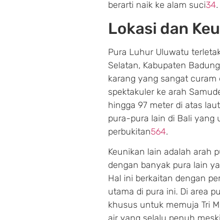
berarti naik ke alam suci
3
4
.
Lokasi dan Keu
Pura Luhur Uluwatu terleta
Selatan, Kabupaten Badung, 
karang yang sangat curam
spektakuler ke arah Samuder
hingga 97 meter di atas lau
pura-pura lain di Bali yan
perbukitan
5
6
4
.
Keunikan lain adalah arah 
dengan banyak pura lain ya
Hal ini berkaitan dengan 
utama di pura ini. Di area p
khusus untuk memuja Tri M
air yang selalu penuh mes