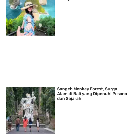
Sangeh Monkey Forest, Surga
Alam di Bali yang Dipenuhi Pesona
dan Sejarah