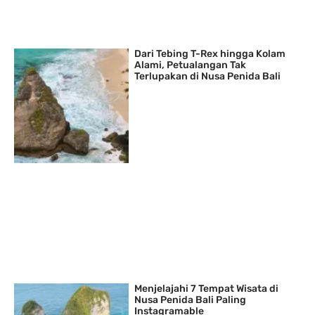
Dari Tebing T-Rex hingga Kolam
Alami, Petualangan Tak
Terlupakan di Nusa Penida Bali
Menjelajahi 7 Tempat Wisata di
Nusa Penida Bali Paling
Instagramable