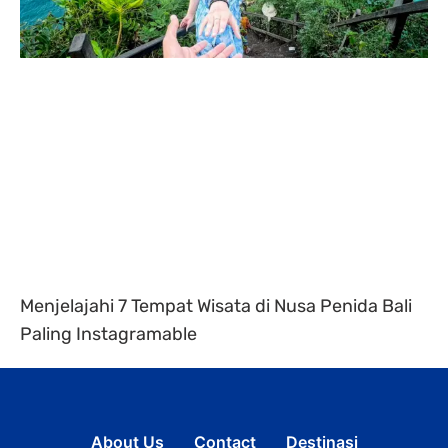
Menjelajahi 7 Tempat Wisata di Nusa Penida Bali
Paling Instagramable
About Us
Contact
Destinasi