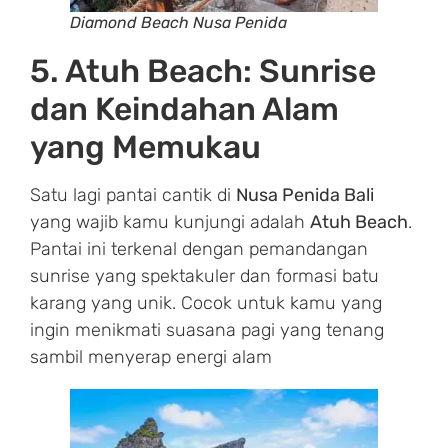
Diamond Beach Nusa Penida
5. Atuh Beach: Sunrise
dan Keindahan Alam
yang Memukau
Satu lagi pantai cantik di
Nusa Penida Bali
yang wajib kamu kunjungi adalah
Atuh Beach
.
Pantai ini terkenal dengan pemandangan
sunrise yang spektakuler dan formasi batu
karang yang unik. Cocok untuk kamu yang
ingin menikmati suasana pagi yang tenang
sambil menyerap energi alam