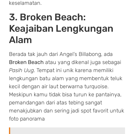
keselamatan.
3. Broken Beach:
Keajaiban Lengkungan
Alam
Berada tak jauh dari Angel’s Billabong, ada
Broken Beach
atau yang dikenal juga sebagai
Pasih Uug
. Tempat ini unik karena memiliki
lengkungan batu alam yang membentuk teluk
kecil dengan air laut berwarna turquoise.
Meskipun kamu tidak bisa turun ke pantainya,
pemandangan dari atas tebing sangat
menakjubkan dan sering jadi spot favorit untuk
foto panorama