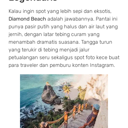
Kalau ingin spot yang lebih sepi dan eksotis,
Diamond Beach
adalah jawabannya. Pantai ini
punya pasir putih yang halus dan air laut yang
jernih, dengan latar tebing curam yang
menambah dramatis suasana. Tangga turun
yang terukir di tebing menjadi jalur
petualangan seru sekaligus spot foto kece buat
para traveler dan pemburu konten Instagram
.