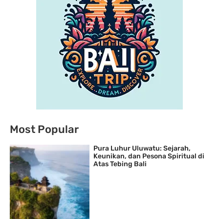
Most Popular
Pura Luhur Uluwatu: Sejarah,
Keunikan, dan Pesona Spiritual di
Atas Tebing Bali