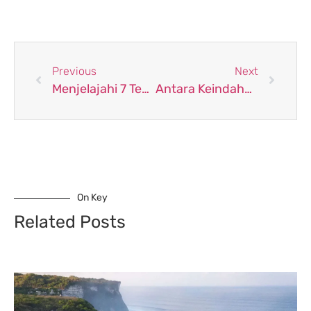
Previous
Next
Menjelajahi 7 Tempat Wisata di Nusa Penida Bali Paling Instagramable
Antara Keindahan Alam dan Realita Jalanan yang Berliku di Nusa Penida
On Key
Related Posts