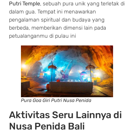
Putri Temple
, sebuah pura unik yang terletak di
dalam gua. Tempat ini menawarkan
pengalaman spiritual dan budaya yang
berbeda, memberikan dimensi lain pada
petualanganmu di pulau ini
Pura Goa Giri Putri Nusa Penida
Aktivitas Seru Lainnya di
Nusa Penida Bali