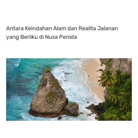
Antara Keindahan Alam dan Realita Jalanan
yang Berliku di Nusa Penida