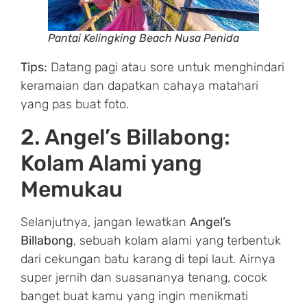
Pantai Kelingking Beach Nusa Penida
Tips:
Datang pagi atau sore untuk menghindari
keramaian dan dapatkan cahaya matahari
yang pas buat foto.
2. Angel’s Billabong:
Kolam Alami yang
Memukau
Selanjutnya, jangan lewatkan
Angel’s
Billabong
, sebuah kolam alami yang terbentuk
dari cekungan batu karang di tepi laut. Airnya
super jernih dan suasananya tenang, cocok
banget buat kamu yang ingin menikmati