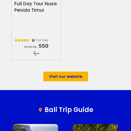
Full Day Tour Nusa
Penida Timur
Full Day





550
Mulai Rp.
1,-
Visit our website
Bali Trip Guide