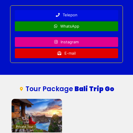
Telepon
WhatsApp
Instagram
E-mail
Tour Package
Bali Trip Go
Private Tour