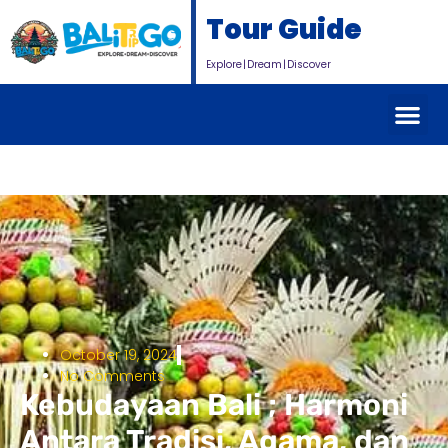
Tour Guide
Explore | Dream | Discover
October 19, 2024
No Comments
Kebudayaan Bali ; Harmoni
Antara Tradisi, Agama, dan