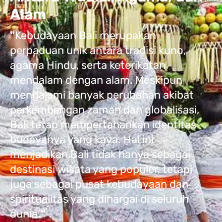
Alam
"
Kebudayaan Bali merupakan
perpaduan unik antara tradisi kuno,
agama Hindu, serta keterikatan
mendalam dengan alam. Meskipun
mengalami banyak perubahan akibat
perkembangan zaman dan globalisasi,
Bali tetap mempertahankan identitas
budayanya yang kaya. Hal ini
menjadikan Bali tidak hanya sebagai
destinasi wisata yang populer, tetapi
juga sebagai pusat kebudayaan dan
spiritualitas yang dihargai di seluruh
dunia.
"